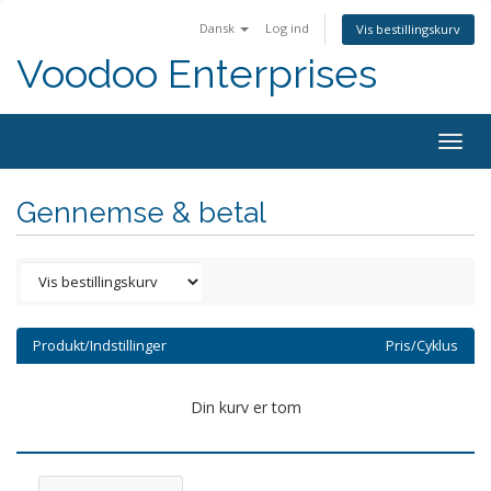
Dansk
Log ind
Vis bestillingskurv
Voodoo Enterprises
Togg
navig
Gennemse & betal
Produkt/Indstillinger
Pris/Cyklus
Din kurv er tom